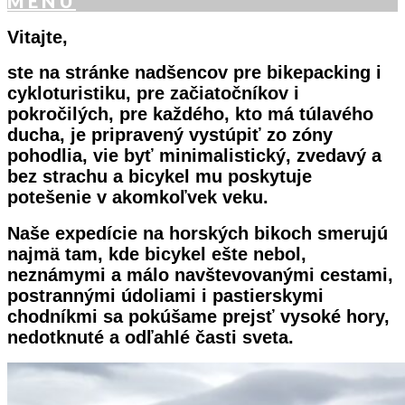
MENU
Vitajte,
ste na stránke nadšencov pre bikepacking i
cykloturistiku, pre začiatočníkov i
pokročilých, pre každého, kto má túlavého
ducha, je pripravený vystúpiť zo zóny
pohodlia, vie byť minimalistický, zvedavý a
bez strachu a bicykel mu poskytuje
potešenie v akomkoľvek veku.
Naše expedície na horských bikoch smerujú
najmä tam, kde bicykel ešte nebol,
neznámymi a málo navštevovanými cestami,
postrannými údoliami i pastierskymi
chodníkmi sa pokúšame prejsť vysoké hory,
nedotknuté a odľahlé časti sveta.