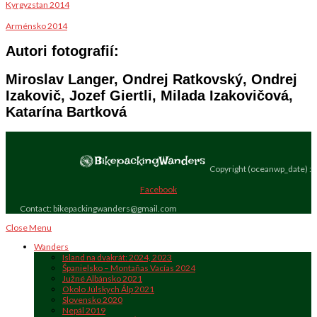
Kyrgyzstan 2014
Arménsko 2014
Autori fotografií:
Miroslav Langer, Ondrej Ratkovský, Ondrej
Izakovič, Jozef Giertli, Milada Izakovičová,
Katarína Bartková
Copyright (oceanwp_date) :
Facebook
Contact: bikepackingwanders@gmail.com
Close Menu
Wanders
Island na dvakrát: 2024, 2023
Španielsko – Montañas Vacías 2024
Južné Albánsko 2021
Okolo Júlskych Álp 2021
Slovensko 2020
Nepál 2019