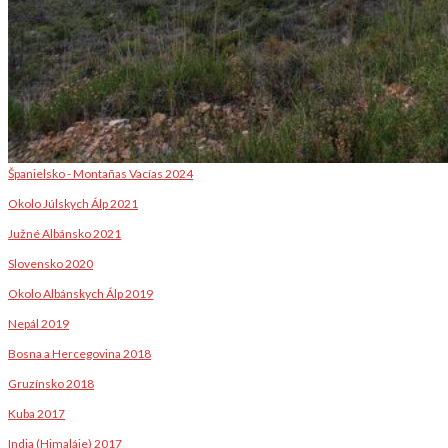
Španielsko - Montañas Vacías 2024
Okolo Júlskych Álp 2021
Južné Albánsko 2021
Slovensko 2020
Okolo Albánskych Álp 2019
Nepál 2019
Bosna a Hercegovina 2018
Gruzínsko 2018
Kuba 2017
India (Himaláje) 2017