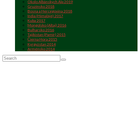
Okolo Albánskych Álp 2019
Gruzínsko 2018
Bosna a Hercegovina 2018
India (Himaláje) 2017
Kuba 2017
Mongolsko (Altaj) 2016
Bulharsko 2016
Tajikistan (Pamír) 2015
Čierna Hora 2015
Kyrgyzstan 2014
Arménsko 2014